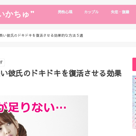
いかちゅ”
男性心理
カップル
失恋・復縁
片思い
男性心理
浮気・別れたい
デート・旅行
遠距離恋愛
年下彼氏
復縁・失恋
復縁の裏技
長い彼氏のドキドキを復活させる効果的な方法５選
す
長い彼氏のドキドキを復活させる効果