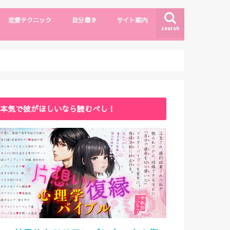
恋愛テクニック
自分磨き
サイト案内
search
モテしぐさ
恋愛テクニック
ファッション・メイク
自分磨き
出会い
漫画・エンタメ
サイトマップ
ライター紹介
お問い合わせ
本気で彼がほしいなら読むべし！