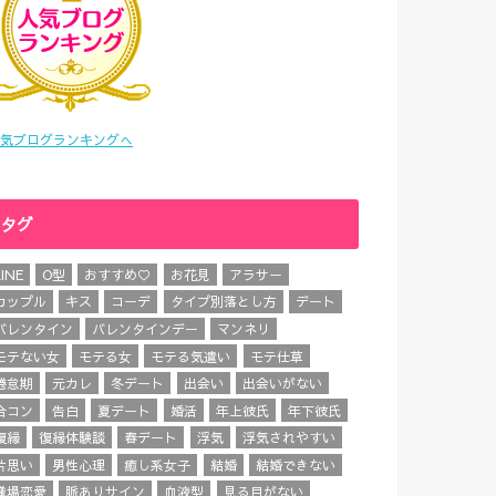
気ブログランキングへ
タグ
LINE
O型
おすすめ♡
お花見
アラサー
カップル
キス
コーデ
タイプ別落とし方
デート
バレンタイン
バレンタインデー
マンネリ
モテない女
モテる女
モテる気遣い
モテ仕草
倦怠期
元カレ
冬デート
出会い
出会いがない
合コン
告白
夏デート
婚活
年上彼氏
年下彼氏
復縁
復縁体験談
春デート
浮気
浮気されやすい
片思い
男性心理
癒し系女子
結婚
結婚できない
職場恋愛
脈ありサイン
血液型
見る目がない