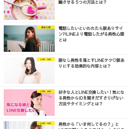
識させる５つの方法とは？
電話したいといわれたら脈ありサイ
男性心理
ン?!LINEより電話したがる男性心理
とは
脈なし男性を落とすLINEテク♡脈あ
LINE・SNS
りにする効果的な内容とは？
好きな人とLINE交換したい！気にな
LINE・SNS
る男性からIDを聞きだすさりげない
方法やタイミングとは？
男性から「いま何してるの？」と
LINE・SNS