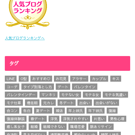
人気ブログランキングへ
タグ
LINE
O型
おすすめ♡
お花見
アラサー
カップル
キス
コーデ
タイプ別落とし方
デート
バレンタイン
バレンタインデー
マンネリ
モテない女
モテる女
モテる気遣い
モテ仕草
倦怠期
元カレ
冬デート
出会い
出会いがない
合コン
告白
夏デート
婚活
年上彼氏
年下彼氏
復縁
復縁体験談
春デート
浮気
浮気されやすい
片思い
男性心理
癒し系女子
結婚
結婚できない
職場恋愛
脈ありサイン
血液型
見る目がない
遠距離恋愛
都合のいい女
韓国人彼氏