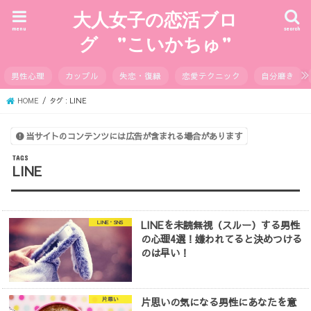
大人女子の恋活ブロ
menu
search
グ ”こいかちゅ”
男性心理
カップル
失恋・復縁
恋愛テクニック
自分磨き
HOME
タグ : LINE
当サイトのコンテンツには広告が含まれる場合があります
LINE
LINEを未読無視（スルー）する男性
LINE・SNS
の心理4選！嫌われてると決めつける
のは早い！
片思いの気になる男性にあなたを意
片思い