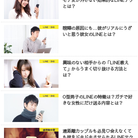
モテ女が外さない効果的なLINEテク
とは？
喧嘩の原因にも…彼がリアルにうざ
LINE・SNS
いと思う彼女のLINEとは？
興味のない相手からの「LINE教え
LINE・SNS
て」からうまく切り抜ける方法と
は？
O型男子のLINEの特徴は？ガチで好
LINE・SNS
きな女性にだけ送る内容とは？
遠距離カップルも必見♡会えなくて
遠距離恋愛
も彼をドキドキさせられるLINEテク