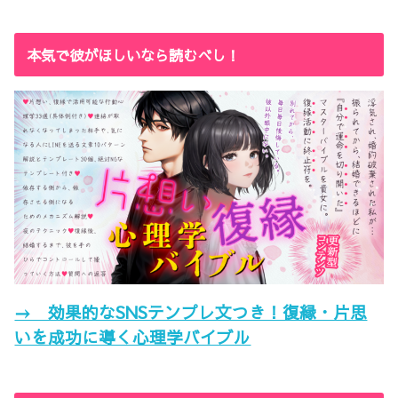
本気で彼がほしいなら読むべし！
→ 効果的なSNSテンプレ文つき！復縁・片思
いを成功に導く心理学バイブル