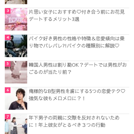
片思い女子におすすめ♡付き合う前にお花見
デートするメリット3選
バイク好き男性の性格や特徴＆恋愛傾向は乗
り物でバレバレ?!バイクの種類別に解説♡
韓国人男性は割り勘OK？デートでは男性がお
ごるのが当たり前？
俺様的なB型男性を虜にする5つの恋愛テク♡
強気な彼もメロメロに？！
年下男子の両親に交際を反対されないため
に！年上彼女がとるべき３つの行動