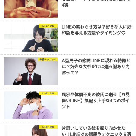
4選
LINEの終わらせ方は？好きな人に好
LINE・SNS
印象を与える方法やタイミング♡
A型男子の恋愛LINEに現れる特徴と
恋愛テクニック
は？好きな女性だけに送る脈あり内
容って？
風邪や体調不良の彼氏に送る【お見
LINE・SNS
舞いLINE】気配り上手な4つのポイ
ント
片思いしている彼を振り向かせた
LINE・SNS
い！LINEでの話題やテクニック９選