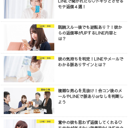
LINEで聞かれたら♡ドキッとさせる
モテ返信４選！
既読スルー後でも逆転あり？！彼か
LINE・SNS
らの返信率がUPするLINE内容と
は？
彼の気持ちを判定！LINEやメールで
LINE・SNS
わかる脈ありサインとは？
複雑な男心を見抜け！合コン後のメ
男性心理
ールやLINEで脈ありorなしを判断し
よう
意中の彼も思わず返信してくれる♡
LINE・SNS