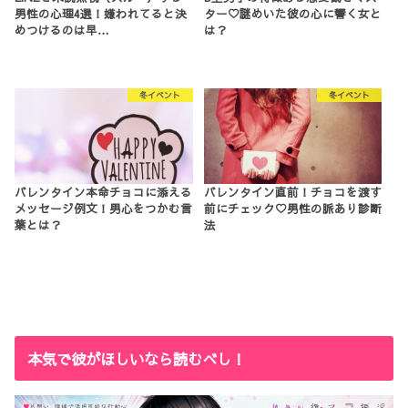
男性の心理4選！嫌われてると決
ター♡謎めいた彼の心に響く女と
めつけるのは早…
は？
冬イベント
冬イベント
バレンタイン本命チョコに添える
バレンタイン直前！チョコを渡す
メッセージ例文！男心をつかむ言
前にチェック♡男性の脈あり診断
葉とは？
法
本気で彼がほしいなら読むべし！