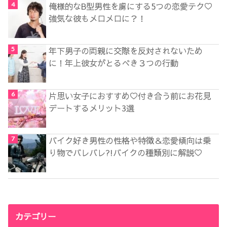
俺様的なB型男性を虜にする5つの恋愛テク♡
強気な彼もメロメロに？！
年下男子の両親に交際を反対されないため
に！年上彼女がとるべき３つの行動
片思い女子におすすめ♡付き合う前にお花見
デートするメリット3選
バイク好き男性の性格や特徴＆恋愛傾向は乗
り物でバレバレ?!バイクの種類別に解説♡
カテゴリー