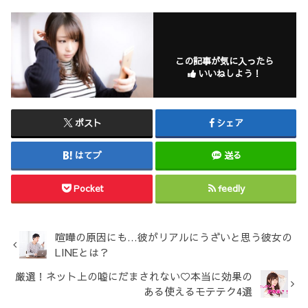
この記事が気に入ったら
いいねしよう！
ポスト
シェア
はてブ
送る
Pocket
feedly
喧嘩の原因にも…彼がリアルにうざいと思う彼女の
LINEとは？
厳選！ネット上の嘘にだまされない♡本当に効果の
ある使えるモテテク4選