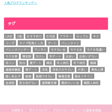
人気ブログランキングへ
タグ
LINE
O型
おすすめ♡
お花見
アラサー
カップル
キス
コーデ
タイプ別落とし方
デート
バレンタイン
バレンタインデー
マンネリ
モテない女
モテる女
モテる気遣い
モテ仕草
倦怠期
元カレ
冬デート
出会い
出会いがない
合コン
告白
夏デート
婚活
年上彼氏
年下彼氏
復縁
復縁体験談
春デート
浮気
浮気されやすい
片思い
男性心理
癒し系女子
結婚
結婚できない
職場恋愛
脈ありサイン
血液型
見る目がない
遠距離恋愛
都合のいい女
韓国人彼氏
お問合せ
サイトマップ
プライバシーポリシー＆運営者情報