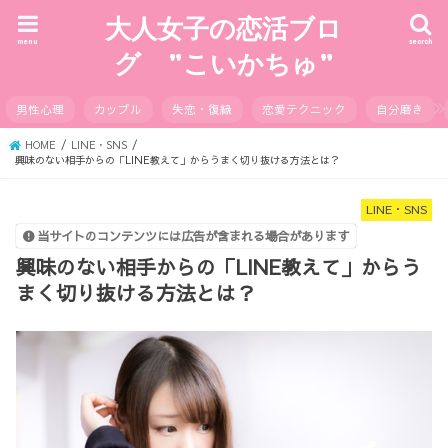
大人女子の恋活ブロ
menu
search
グ ”こいかちゅ”
男性心理
カップル
失恋・復縁
恋愛テクニック
自分磨き
HOME
LINE・SNS
興味のない相手からの「LINE教えて」からうまく切り抜ける方法とは？
LINE・SNS
当サイトのコンテンツには広告が含まれる場合があります
興味のない相手からの「LINE教えて」からう
まく切り抜ける方法とは？