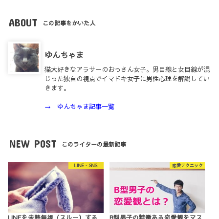
ABOUT
この記事をかいた人
ゆんちゃま
猫大好きなアラサーのおっさん女子。男目線と女目線が混
じった独自の視点でイマドキ女子に男性心理を解説してい
きます。
→ ゆんちゃま記事一覧
NEW POST
このライターの最新記事
LINE・SNS
恋愛テクニック
LINEを未読無視（スルー）する
B型男子の特徴ある恋愛観をマス