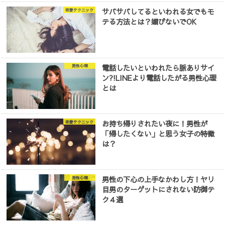
サバサバしてるといわれる女でもモ
恋愛テクニック
テる方法とは？媚びないでOK
電話したいといわれたら脈ありサイ
男性心理
ン?!LINEより電話したがる男性心理
とは
お持ち帰りされたい夜に！男性が
恋愛テクニック
「帰したくない」と思う女子の特徴
は？
男性の下心の上手なかわし方！ヤリ
男性心理
目男のターゲットにされない防御テ
ク４選