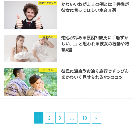
かわいいわがままの例とは？男性が
恋愛テクニック
彼女に言ってほしい本音４選
恋心が冷める原因?!彼氏に「恥ずか
カップル
しい…」と思われる彼女の行動や特
徴4選
彼氏に温泉やお泊り旅行ですっぴん
カップル
をかわいく見せられる4つのコツ
1
2
3
…
10
>