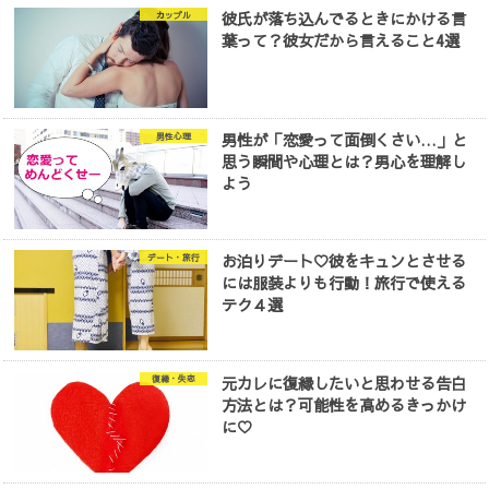
彼氏が落ち込んでるときにかける言
カップル
葉って？彼女だから言えること4選
男性が「恋愛って面倒くさい…」と
男性心理
思う瞬間や心理とは？男心を理解し
よう
お泊りデート♡彼をキュンとさせる
デート・旅行
には服装よりも行動！旅行で使える
テク４選
元カレに復縁したいと思わせる告白
復縁・失恋
方法とは？可能性を高めるきっかけ
に♡