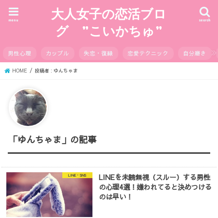
大人女子の恋活ブロ
menu
search
グ ”こいかちゅ”
男性心理
カップル
失恋・復縁
恋愛テクニック
自分磨き
HOME
投稿者 : ゆんちゃま
「ゆんちゃま」の記事
LINEを未読無視（スルー）する男性
LINE・SNS
の心理4選！嫌われてると決めつける
のは早い！