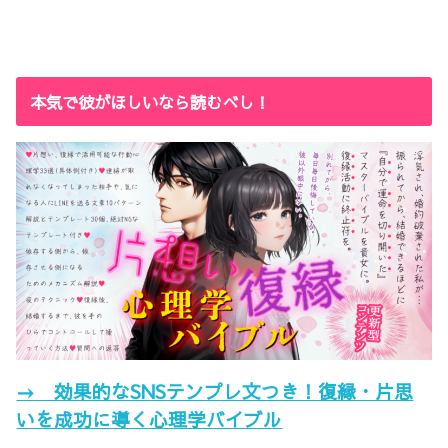
本気で彼がほしいなら読むべし！
→ 効果的なSNSテンプレ文つき！復縁・片思
いを成功に導く心理学バイブル