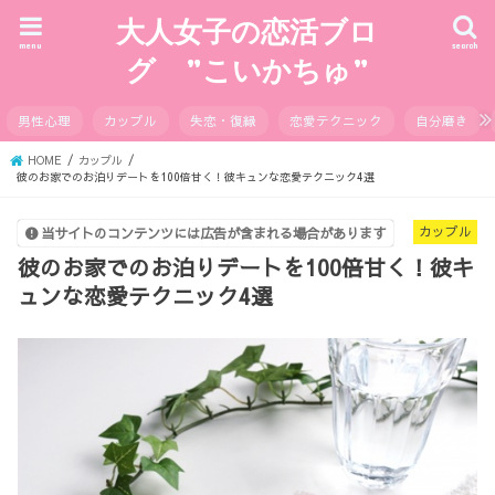
大人女子の恋活ブロ
menu
search
グ ”こいかちゅ”
男性心理
カップル
失恋・復縁
恋愛テクニック
自分磨き
HOME
カップル
彼のお家でのお泊りデートを100倍甘く！彼キュンな恋愛テクニック4選
カップル
当サイトのコンテンツには広告が含まれる場合があります
彼のお家でのお泊りデートを100倍甘く！彼キ
ュンな恋愛テクニック4選