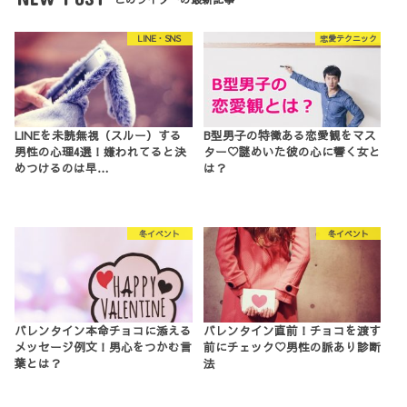
LINE・SNS
恋愛テクニック
LINEを未読無視（スルー）する
B型男子の特徴ある恋愛観をマス
男性の心理4選！嫌われてると決
ター♡謎めいた彼の心に響く女と
めつけるのは早…
は？
冬イベント
冬イベント
バレンタイン本命チョコに添える
バレンタイン直前！チョコを渡す
メッセージ例文！男心をつかむ言
前にチェック♡男性の脈あり診断
葉とは？
法