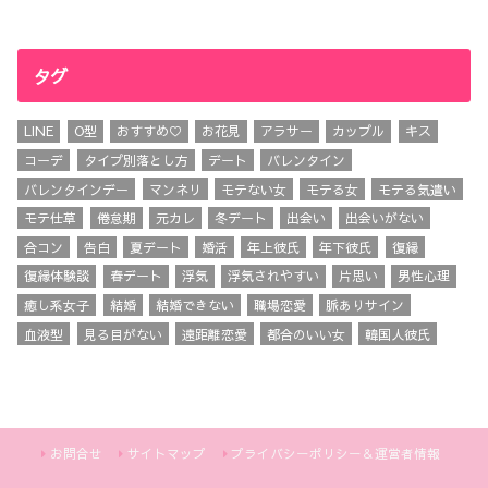
タグ
LINE
O型
おすすめ♡
お花見
アラサー
カップル
キス
コーデ
タイプ別落とし方
デート
バレンタイン
バレンタインデー
マンネリ
モテない女
モテる女
モテる気遣い
モテ仕草
倦怠期
元カレ
冬デート
出会い
出会いがない
合コン
告白
夏デート
婚活
年上彼氏
年下彼氏
復縁
復縁体験談
春デート
浮気
浮気されやすい
片思い
男性心理
癒し系女子
結婚
結婚できない
職場恋愛
脈ありサイン
血液型
見る目がない
遠距離恋愛
都合のいい女
韓国人彼氏
お問合せ
サイトマップ
プライバシーポリシー＆運営者情報