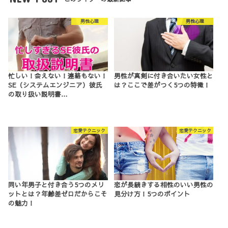
男性心理
男性心理
忙しい！会えない！連絡もない！
男性が真剣に付き合いたい女性と
SE（システムエンジニア）彼氏
は？ここで差がつく5つの特徴！
の取り扱い説明書…
恋愛テクニック
恋愛テクニック
同い年男子と付き合う5つのメリ
恋が長続きする相性のいい男性の
ットとは？年齢差ゼロだからこそ
見分け方！5つのポイント
の魅力！