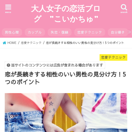
大人女子の恋活ブロ
menu
search
グ ”こいかちゅ”
男性心理
カップル
失恋・復縁
恋愛テクニック
自分磨き
HOME
恋愛テクニック
恋が長続きする相性のいい男性の見分け方！5つのポイント
恋愛テクニック
当サイトのコンテンツには広告が含まれる場合があります
恋が長続きする相性のいい男性の見分け方！5
つのポイント