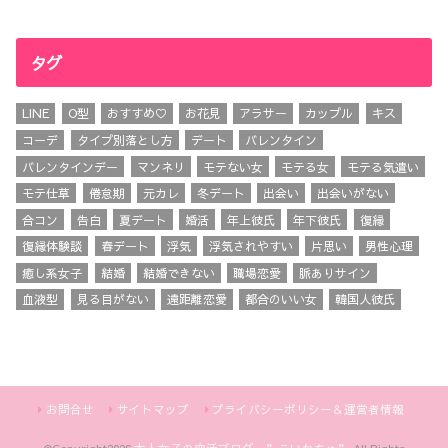
タグ
LINE
O型
おすすめ♡
お花見
アラサー
カップル
キス
コーデ
タイプ別落とし方
デート
バレンタイン
バレンタインデー
マンネリ
モテない女
モテる女
モテる気遣い
モテ仕草
倦怠期
元カレ
冬デート
出会い
出会いがない
合コン
告白
夏デート
婚活
年上彼氏
年下彼氏
復縁
復縁体験談
春デート
浮気
浮気されやすい
片思い
男性心理
癒し系女子
結婚
結婚できない
職場恋愛
脈ありサイン
血液型
見る目がない
遠距離恋愛
都合のいい女
韓国人彼氏
お問合せ
サイトマップ
プライバシーポリシー＆運営者情報
©Copyright2026
大人女子の恋活ブログ ”こいかちゅ”
.All Rights