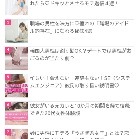
れたら♡ドキッとさせるモテ返信４選！
職場の男性を味方に♡憧れの「職場のアイド
ル的存在」になれる秘訣4選
韓国人男性は割り勘OK？デートでは男性がお
ごるのが当たり前？
忙しい！会えない！連絡もない！SE（システ
ムエンジニア）彼氏の取り扱い説明書♡
彼女がいる元カレと10か月の期間を経て復縁
できた20代女性体験談
妙に男性にモテる『うさぎ系女子』とは？恋