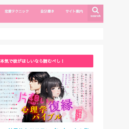
恋愛テクニック
自分磨き
サイト案内
search
モテしぐさ
恋愛テクニック
ファッション・メイク
自分磨き
出会い
漫画・エンタメ
サイトマップ
ライター紹介
お問い合わせ
本気で彼がほしいなら読むべし！