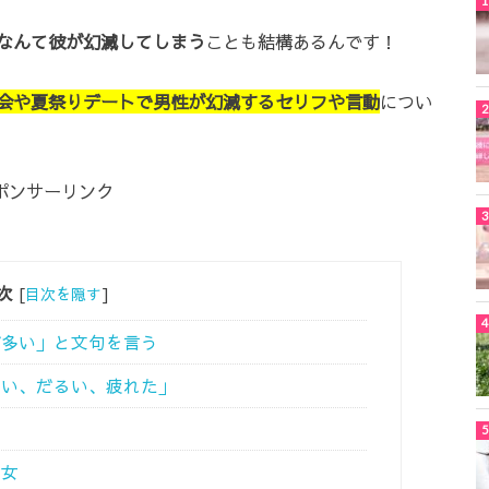
なんて彼が幻滅してしまう
ことも結構あるんです！
会や夏祭りデートで男性が幻滅するセリフや言動
につい
ポンサーリンク
次
[
目次を隠す
]
が多い」と文句を言う
暑い、だるい、疲れた」
る女