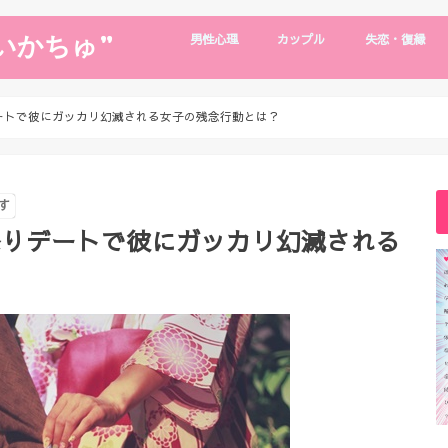
いかちゅ”
男性心理
カップル
失恋・復縁
片思い
男性心理
浮気・別れたい
デート・旅行
遠距離恋愛
年下彼氏
復縁・失恋
復縁の裏技
ートで彼にガッカリ幻滅される女子の残念行動とは？
す
祭りデートで彼にガッカリ幻滅される