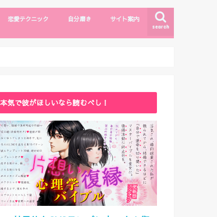
恋愛テクニック
自分磨き
サイト案内
search
モテしぐさ
恋愛テクニック
ファッション・メイク
自分磨き
出会い
漫画・エンタメ
サイトマップ
ライター紹介
お問い合わせ
本気で彼がほしいなら読むべし！