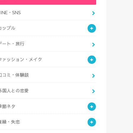
LINE・SNS
カップル
デート・旅行
ファッション・メイク
口コミ・体験談
外国人との恋愛
季節ネタ
復縁・失恋