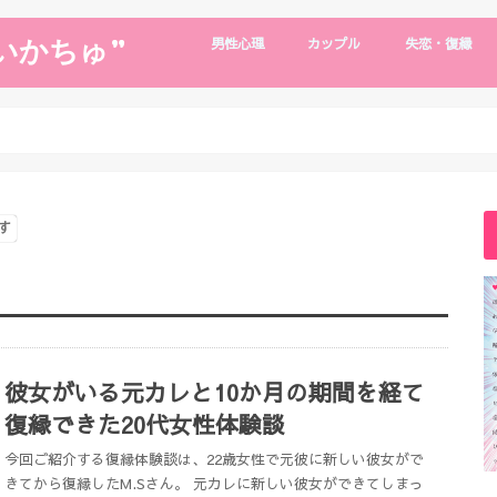
いかちゅ”
男性心理
カップル
失恋・復縁
片思い
男性心理
浮気・別れたい
デート・旅行
遠距離恋愛
年下彼氏
復縁・失恋
復縁の裏技
す
彼女がいる元カレと10か月の期間を経て
復縁できた20代女性体験談
今回ご紹介する復縁体験談は、22歳女性で元彼に新しい彼女がで
きてから復縁したM.Sさん。 元カレに新しい彼女ができてしまっ