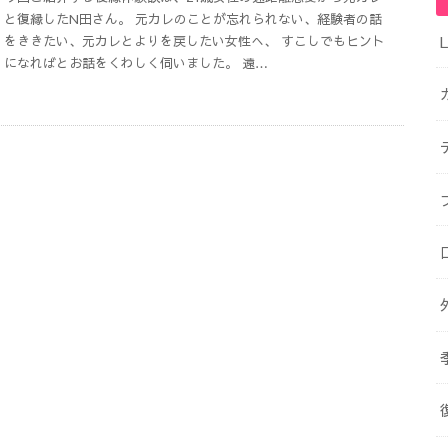
と復縁したN田さん。 元カレのことが忘れられない、経験者の話
をききたい、元カレとよりを戻したい女性へ、 すこしでもヒント
になればとお話をくわしく伺いました。 遠…