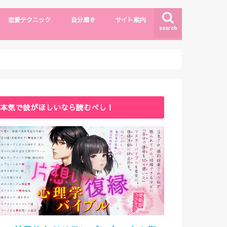
恋愛テクニック
自分磨き
サイト案内
search
モテしぐさ
恋愛テクニック
ファッション・メイク
自分磨き
出会い
漫画・エンタメ
サイトマップ
ライター紹介
お問い合わせ
本気で彼がほしいなら読むべし！