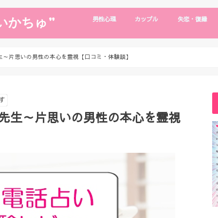
いかちゅ”
男性心理
カップル
失恋・復縁
片思い
男性心理
浮気・別れたい
デート・旅行
遠距離恋愛
年下彼氏
復縁・失恋
復縁の裏技
a先生～片思いの男性の本心を霊視【口コミ・体験談】
す
ria先生～片思いの男性の本心を霊視