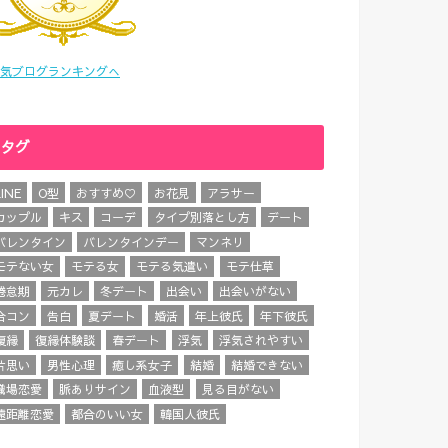
気ブログランキングへ
タグ
LINE
O型
おすすめ♡
お花見
アラサー
カップル
キス
コーデ
タイプ別落とし方
デート
バレンタイン
バレンタインデー
マンネリ
モテない女
モテる女
モテる気遣い
モテ仕草
倦怠期
元カレ
冬デート
出会い
出会いがない
合コン
告白
夏デート
婚活
年上彼氏
年下彼氏
復縁
復縁体験談
春デート
浮気
浮気されやすい
片思い
男性心理
癒し系女子
結婚
結婚できない
職場恋愛
脈ありサイン
血液型
見る目がない
遠距離恋愛
都合のいい女
韓国人彼氏