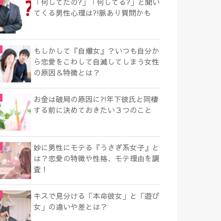
「何してたの?」「何してる?」と聞い
てくる男性心理は?!脈あり質問かも
もしかして『自爆女』？いつも自分か
ら恋愛をこわして自滅してしまう女性
の原因＆特徴とは？
お金は破局の原因に?!年下彼氏と同棲
する前に決めておきたい３つのこと
妙に男性にモテる『うさぎ系女子』と
は？恋愛の特徴や性格、モテ理由を調
査！
キスで見分ける「本命彼女」と「遊び
女」の違いや差とは？