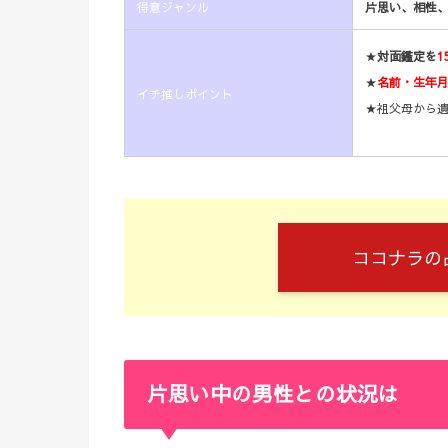
得意ジャンル
片思い、相性、
★
対面鑑定を
1
★
名前・生年
イチ推しポイント
★祖父母から
ココナラの
片思い中の男性との状況は