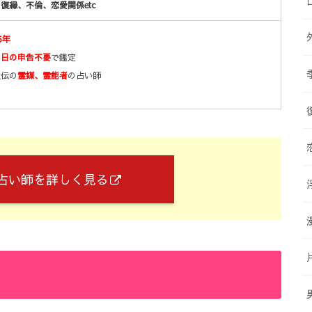
復縁、不倫、恋愛関係etc
5年
月日の申告不要
で鑑定
遺伝の
霊媒、霊能者
の占い師
占い師を詳しく見る