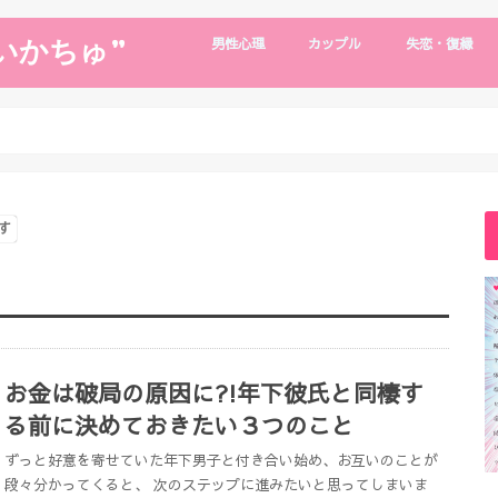
いかちゅ”
男性心理
カップル
失恋・復縁
片思い
男性心理
浮気・別れたい
デート・旅行
遠距離恋愛
年下彼氏
復縁・失恋
復縁の裏技
す
お金は破局の原因に?!年下彼氏と同棲す
る前に決めておきたい３つのこと
ずっと好意を寄せていた年下男子と付き合い始め、お互いのことが
段々分かってくると、 次のステップに進みたいと思ってしまいま