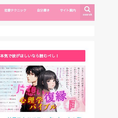
恋愛テクニック
自分磨き
サイト案内
search
モテしぐさ
恋愛テクニック
ファッション・メイク
自分磨き
出会い
漫画・エンタメ
サイトマップ
ライター紹介
お問い合わせ
本気で彼がほしいなら読むべし！