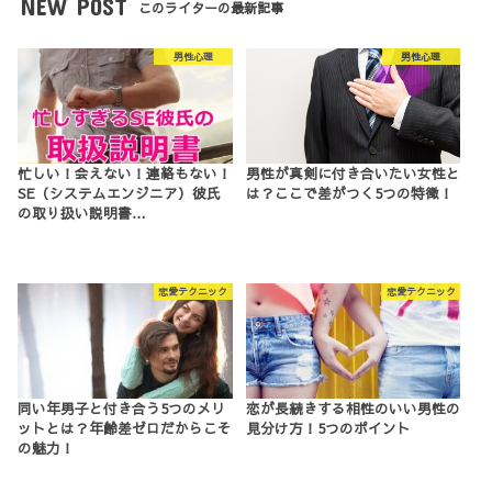
NEW POST
このライターの最新記事
男性心理
男性心理
忙しい！会えない！連絡もない！
男性が真剣に付き合いたい女性と
SE（システムエンジニア）彼氏
は？ここで差がつく5つの特徴！
の取り扱い説明書…
恋愛テクニック
恋愛テクニック
同い年男子と付き合う5つのメリ
恋が長続きする相性のいい男性の
ットとは？年齢差ゼロだからこそ
見分け方！5つのポイント
の魅力！