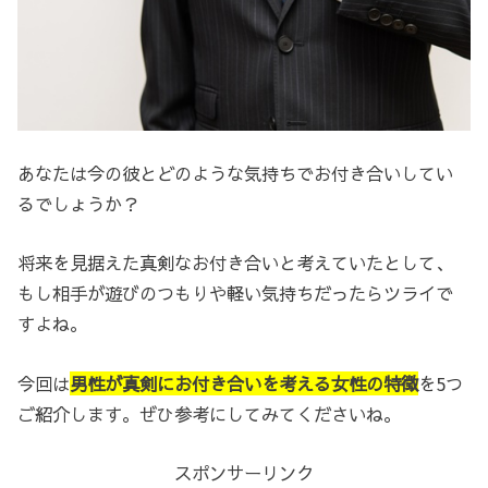
あなたは今の彼とどのような気持ちでお付き合いしてい
るでしょうか？
将来を見据えた真剣なお付き合いと考えていたとして、
もし相手が遊びのつもりや軽い気持ちだったらツライで
すよね。
今回は
男性が真剣にお付き合いを考える女性の特徴
を5つ
ご紹介します。ぜひ参考にしてみてくださいね。
スポンサーリンク