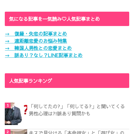
気になる記事を一気読み♡人気記事まとめ
→ 復縁・失恋の記事まとめ
→ 遠距離恋愛のお悩み特集
→ 韓国人男性との恋愛まとめ
→ 脈あり？なし？LINE記事まとめ
人気記事ランキング
「何してたの?」「何してる?」と聞いてくる
男性心理は?!脈あり質問かも
キスで見分ける「本命彼女」と「遊び女」の