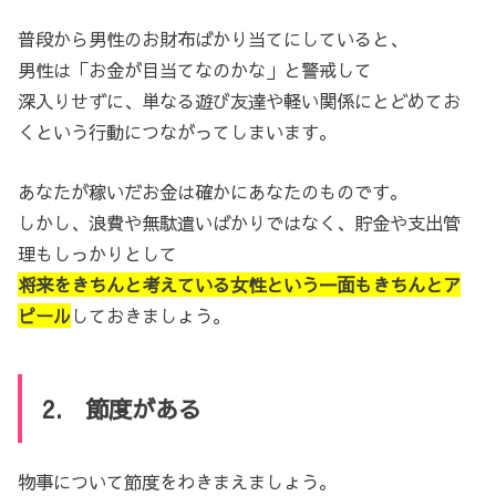
普段から男性のお財布ばかり当てにしていると、
男性は「お金が目当てなのかな」と警戒して
深入りせずに、単なる遊び友達や軽い関係にとどめてお
くという行動につながってしまいます。
あなたが稼いだお金は確かにあなたのものです。
しかし、浪費や無駄遣いばかりではなく、貯金や支出管
理もしっかりとして
将来をきちんと考えている女性という一面もきちんとア
ピール
しておきましょう。
2. 節度がある
物事について節度をわきまえましょう。