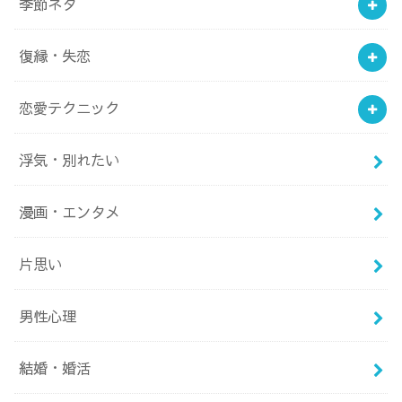
季節ネタ
復縁・失恋
恋愛テクニック
浮気・別れたい
漫画・エンタメ
片思い
男性心理
結婚・婚活