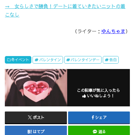
→ 女らしさで勝負！デートに着ていきたいニットの着
こなし
（ライター：
ゆんちゃま
）
冬イベント
バレンタイン
バレンタインデー
告白
この記事が気に入ったら
いいねしよう！
ポスト
シェア
はてブ
送る