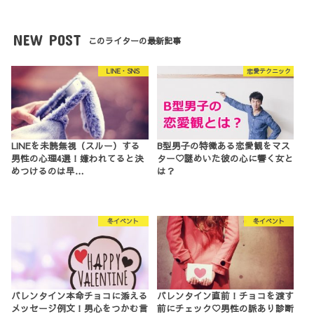
NEW POST
このライターの最新記事
LINE・SNS
恋愛テクニック
LINEを未読無視（スルー）する
B型男子の特徴ある恋愛観をマス
男性の心理4選！嫌われてると決
ター♡謎めいた彼の心に響く女と
めつけるのは早…
は？
冬イベント
冬イベント
バレンタイン本命チョコに添える
バレンタイン直前！チョコを渡す
メッセージ例文！男心をつかむ言
前にチェック♡男性の脈あり診断