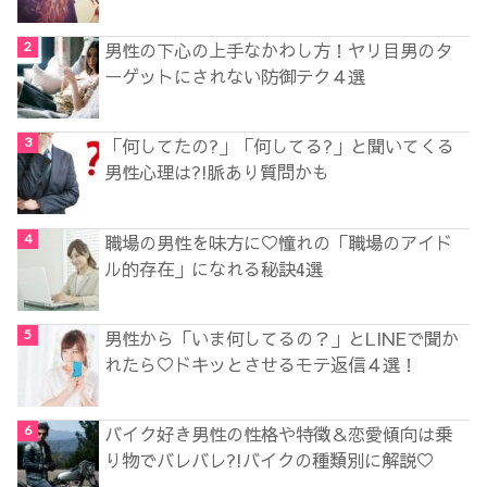
男性の下心の上手なかわし方！ヤリ目男のタ
ーゲットにされない防御テク４選
「何してたの?」「何してる?」と聞いてくる
男性心理は?!脈あり質問かも
職場の男性を味方に♡憧れの「職場のアイド
ル的存在」になれる秘訣4選
男性から「いま何してるの？」とLINEで聞か
れたら♡ドキッとさせるモテ返信４選！
バイク好き男性の性格や特徴＆恋愛傾向は乗
り物でバレバレ?!バイクの種類別に解説♡