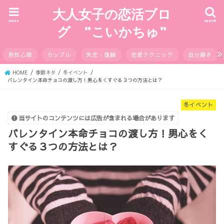
大人女子の恋活ブロ
menu
search
グ ”こいかちゅ”
男性心理
カップル
失恋・復縁
恋愛テクニック
自分磨き
HOME
季節ネタ
冬イベント
バレンタイン本命チョコの渡し方！男心をくすぐる３つの方法とは？
冬イベント
当サイトのコンテンツには広告が含まれる場合があります
バレンタイン本命チョコの渡し方！男心をく
すぐる３つの方法とは？