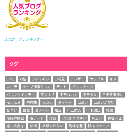
人気ブログランキングへ
タグ
LINE
O型
おすすめ♡
お花見
アラサー
カップル
キス
コーデ
タイプ別落とし方
デート
バレンタイン
バレンタインデー
マンネリ
モテない女
モテる女
モテる気遣い
モテ仕草
倦怠期
元カレ
冬デート
出会い
出会いがない
合コン
告白
夏デート
婚活
年上彼氏
年下彼氏
復縁
復縁体験談
春デート
浮気
浮気されやすい
片思い
男性心理
癒し系女子
結婚
結婚できない
職場恋愛
脈ありサイン