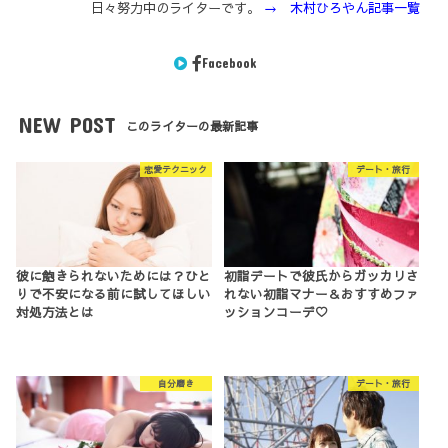
日々努力中のライターです。
→ 木村ひろやん記事一覧
Facebook
NEW POST
このライターの最新記事
恋愛テクニック
デート・旅行
彼に飽きられないためには？ひと
初詣デートで彼氏からガッカリさ
りで不安になる前に試してほしい
れない初詣マナー＆おすすめファ
対処方法とは
ッションコーデ♡
自分磨き
デート・旅行