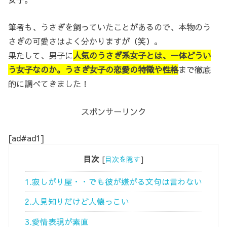
筆者も、うさぎを飼っていたことがあるので、本物のう
さぎの可愛さはよく分かりますが（笑）。
果たして、男子に
人気のうさぎ系女子とは、一体どうい
う女子なのか。うさぎ女子の恋愛の特徴や性格
まで徹底
的に調べてきました！
スポンサーリンク
[ad#ad1]
目次
[
目次を隠す
]
1.寂しがり屋・・でも彼が嫌がる文句は言わない
2.人見知りだけど人懐っこい
3.愛情表現が素直