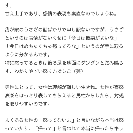
す。
甘え上手であり、感情の表現も素直なのでしょうね。
我が家のうさぎの話ばかりで申し訳ないですが、うさぎ
というのは表情がないくせに「今日は機嫌がよいな」
「今日はめちゃくちゃ怒ってるな」というのが手に取る
ように分かるんです。
特に怒ってるときは後ろ足を地面にダンダンと踏み鳴ら
す、わかりやすい怒り方でした（笑）
男性にとって、女性は理解が難しい生き物。女性が喜怒
哀楽をはっきり表してもらえると男性からしたら、対処
を取りやすいのです。
よくある女性の「怒ってないよ」と言いながら本当は怒
っていたり、「帰って」と言われて本当に帰ったらキレ