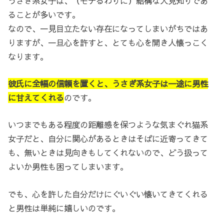
うさぎ系女子は、（モテるわりに）結構な人見知りであ
ることが多いです。
なので、一見目立たない存在になってしまいがちではあ
りますが、一旦心を許すと、とても心を開き人懐っこく
なります。
彼氏に全幅の信頼を置くと、うさぎ系女子は一途に男性
に甘えてくれる
のです。
いつまでもある程度の距離感を保つような気まぐれ猫系
女子だと、自分に関心があるときはそばに近寄ってきて
も、無いときは見向きもしてくれないので、どう扱って
よいか男性も困ってしまいます。
でも、心を許した自分だけにぐいぐい懐いてきてくれる
と男性は単純に嬉しいのです。