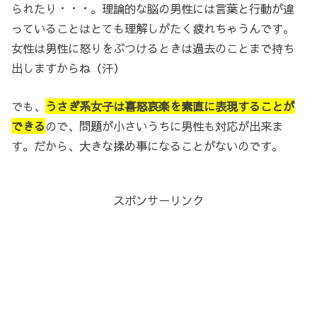
られたり・・・。理論的な脳の男性には言葉と行動が違
っていることはとても理解しがたく疲れちゃうんです。
女性は男性に怒りをぶつけるときは過去のことまで持ち
出しますからね（汗）
でも、
うさぎ系女子は喜怒哀楽を素直に表現することが
できる
ので、問題が小さいうちに男性も対応が出来ま
す。だから、大きな揉め事になることがないのです。
スポンサーリンク