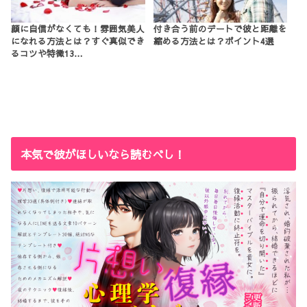
顔に自信がなくても！雰囲気美人
付き合う前のデートで彼と距離を
になれる方法とは？すぐ真似でき
縮める方法とは？ポイント4選
るコツや特徴13…
本気で彼がほしいなら読むべし！