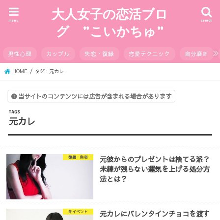
大人女子の恋活ブロ
menu
search
グ ”こいかちゅ”
男性心理
カップル
失恋・復縁
恋愛テクニック
自分磨き
HOME
タグ : 元カレ
当サイトのコンテンツには広告が含まれる場合があります
元カレ
元彼からのプレゼントは捨てる派？
復縁・失恋
未練が残らない運気を上げる処分方
法とは？
元カレにバレンタインチョコを渡す
冬イベント