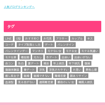
人気ブログランキングへ
タグ
LINE
O型
おすすめ♡
お花見
アラサー
カップル
キス
コーデ
タイプ別落とし方
デート
バレンタイン
バレンタインデー
マンネリ
モテない女
モテる女
モテる気遣い
モテ仕草
倦怠期
元カレ
冬デート
出会い
出会いがない
合コン
告白
夏デート
婚活
年上彼氏
年下彼氏
復縁
復縁体験談
春デート
浮気
浮気されやすい
片思い
男性心理
癒し系女子
結婚
結婚できない
職場恋愛
脈ありサイン
血液型
見る目がない
遠距離恋愛
都合のいい女
韓国人彼氏