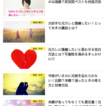
のは迷惑？状況別ベストな対処方法
大好きな元カレと復縁したい！とっ
復縁の裏技
ておきの裏技とは？
元カレに復縁したいと思わせる告白
復縁・失恋
方法とは？可能性を高めるきっかけ
に♡
今彼がいるのに元彼を忘れられな
復縁・失恋
い！比較？未練？迷ったときの考え
方と対策方法
未練があってもなくても要注意！元
復縁・失恋