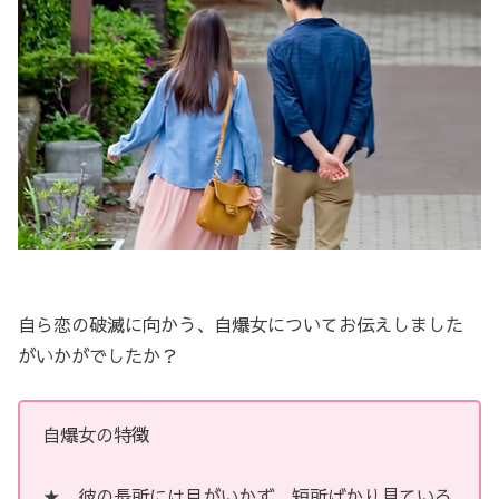
自ら恋の破滅に向かう、自爆女についてお伝えしました
がいかがでしたか？
自爆女の特徴
★ 彼の長所には目がいかず、短所ばかり見ている