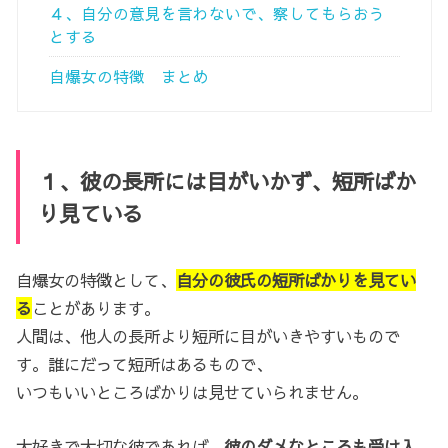
４、自分の意見を言わないで、察してもらおう
とする
自爆女の特徴 まとめ
１、彼の長所には目がいかず、短所ばか
り見ている
自爆女の特徴として、
自分の彼氏の短所ばかりを見てい
る
ことがあります。
人間は、他人の長所より短所に目がいきやすいもので
す。誰にだって短所はあるもので、
いつもいいところばかりは見せていられません。
大好きで大切な彼であれば、
彼のダメなところも受け入