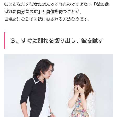
彼はあなたを彼女に選んでくれたのですよね？
「彼に選
ばれた自分なのだ」と自信を持つこと
が、
自爆女にならずに彼に愛される方法なのです。
３、すぐに別れを切り出し、彼を試す