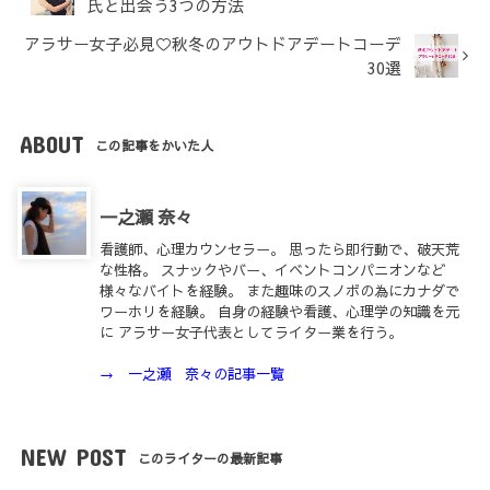
氏と出会う3つの方法
アラサー女子必見♡秋冬のアウトドアデートコーデ
30選
ABOUT
この記事をかいた人
一之瀬 奈々
看護師、心理カウンセラー。 思ったら即行動で、破天荒
な性格。 スナックやバー、イベントコンパニオンなど
様々なバイトを経験。 また趣味のスノボの為にカナダで
ワーホリを経験。 自身の経験や看護、心理学の知識を元
に アラサー女子代表としてライター業を行う。
→ 一之瀬 奈々の記事一覧
NEW POST
このライターの最新記事