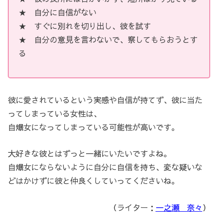
★ 自分に自信がない
★ すぐに別れを切り出し、彼を試す
★ 自分の意見を言わないで、察してもらおうとす
る
彼に愛されているという実感や自信が持てず、彼に当た
ってしまっている女性は、
自爆女になってしまっている可能性が高いです。
大好きな彼とはずっと一緒にいたいですよね。
自爆女にならないように自分に自信を持ち、変な疑いな
どはかけずに彼と仲良くしていってくださいね。
（ライター：
一之瀬 奈々
）