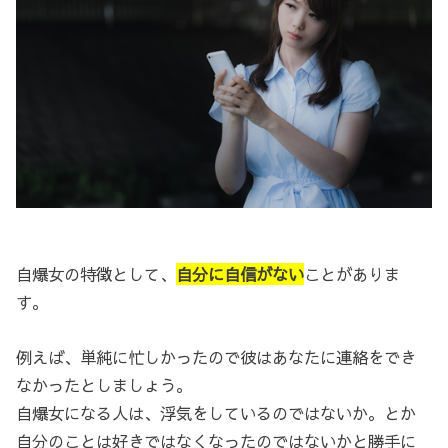
自爆女の特徴として、
自分に自信がない
ことがありま
す。
例えば、単純に忙しかったので彼はあなたに連絡をでき
なかったとしましょう。
自爆女になる人は、浮気をしているのではないか。とか
自分のことは好きではなくなったのではないかと勝手に