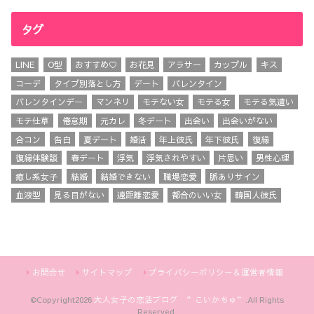
タグ
LINE
O型
おすすめ♡
お花見
アラサー
カップル
キス
コーデ
タイプ別落とし方
デート
バレンタイン
バレンタインデー
マンネリ
モテない女
モテる女
モテる気遣い
モテ仕草
倦怠期
元カレ
冬デート
出会い
出会いがない
合コン
告白
夏デート
婚活
年上彼氏
年下彼氏
復縁
復縁体験談
春デート
浮気
浮気されやすい
片思い
男性心理
癒し系女子
結婚
結婚できない
職場恋愛
脈ありサイン
血液型
見る目がない
遠距離恋愛
都合のいい女
韓国人彼氏
お問合せ
サイトマップ
プライバシーポリシー＆運営者情報
©Copyright2026
大人女子の恋活ブログ ”こいかちゅ”
.All Rights
Reserved.