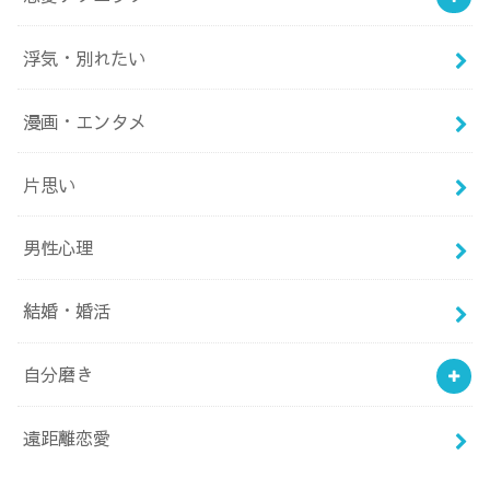
浮気・別れたい
漫画・エンタメ
片思い
男性心理
結婚・婚活
自分磨き
遠距離恋愛