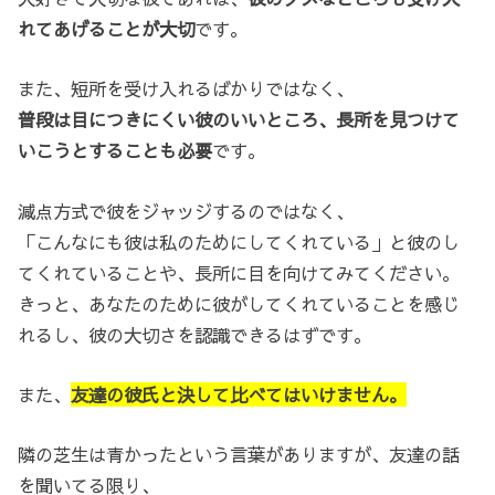
れてあげることが大切
です。
また、短所を受け入れるばかりではなく、
普段は目につきにくい彼のいいところ、長所を見つけて
いこうとすることも必要
です。
減点方式で彼をジャッジするのではなく、
「こんなにも彼は私のためにしてくれている」と彼のし
てくれていることや、長所に目を向けてみてください。
きっと、あなたのために彼がしてくれていることを感じ
れるし、彼の大切さを認識できるはずです。
また、
友達の彼氏と決して比べてはいけません。
隣の芝生は青かったという言葉がありますが、友達の話
を聞いてる限り、