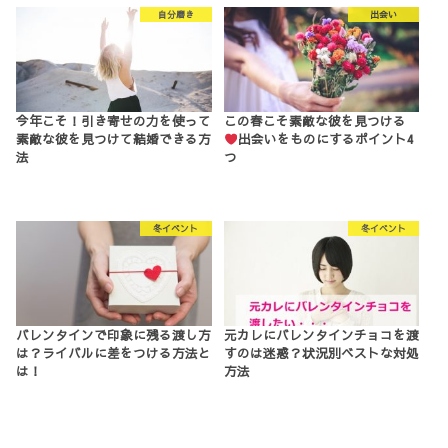
自分磨き
出会い
今年こそ！引き寄せの力を使って
この春こそ素敵な彼を見つける
素敵な彼を見つけて結婚できる方
出会いをものにするポイント4
法
つ
冬イベント
冬イベント
バレンタインで印象に残る渡し方
元カレにバレンタインチョコを渡
は？ライバルに差をつける方法と
すのは迷惑？状況別ベストな対処
は！
方法