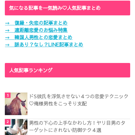
気になる記事を一気読み♡人気記事まとめ
→ 復縁・失恋の記事まとめ
→ 遠距離恋愛のお悩み特集
→ 韓国人男性との恋愛まとめ
→ 脈あり？なし？LINE記事まとめ
人気記事ランキング
ドS彼氏を浮気させない４つの恋愛テクニック
♡俺様男性をこっそり支配
男性の下心の上手なかわし方！ヤリ目男のタ
ーゲットにされない防御テク４選