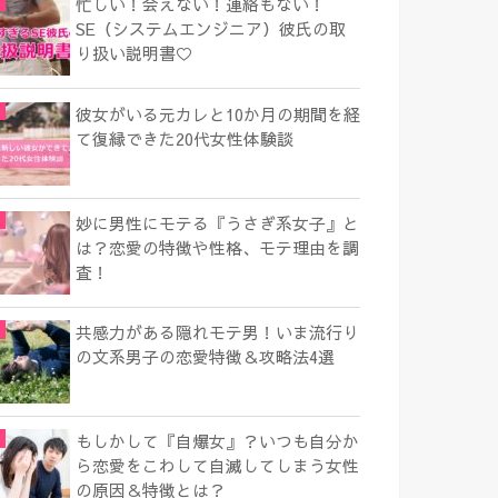
忙しい！会えない！連絡もない！
SE（システムエンジニア）彼氏の取
り扱い説明書♡
彼女がいる元カレと10か月の期間を経
て復縁できた20代女性体験談
妙に男性にモテる『うさぎ系女子』と
は？恋愛の特徴や性格、モテ理由を調
査！
共感力がある隠れモテ男！いま流行り
の文系男子の恋愛特徴＆攻略法4選
もしかして『自爆女』？いつも自分か
ら恋愛をこわして自滅してしまう女性
の原因＆特徴とは？