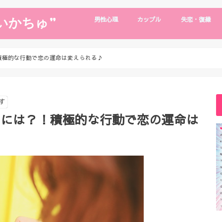
いかちゅ”
男性心理
カップル
失恋・復縁
片思い
男性心理
浮気・別れたい
デート・旅行
遠距離恋愛
年下彼氏
復縁・失恋
復縁の裏技
積極的な行動で恋の運命は変えられる♪
す
るには？！積極的な行動で恋の運命は