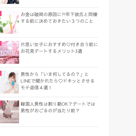
お金は破局の原因に?!年下彼氏と同棲
する前に決めておきたい３つのこと
片思い女子におすすめ♡付き合う前に
お花見デートするメリット3選
男性から「いま何してるの？」と
LINEで聞かれたら♡ドキッとさせる
モテ返信４選！
韓国人男性は割り勘OK？デートでは
男性がおごるのが当たり前？