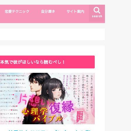
恋愛テクニック
自分磨き
サイト案内
search
モテしぐさ
恋愛テクニック
ファッション・メイク
自分磨き
出会い
漫画・エンタメ
サイトマップ
ライター紹介
お問い合わせ
本気で彼がほしいなら読むべし！