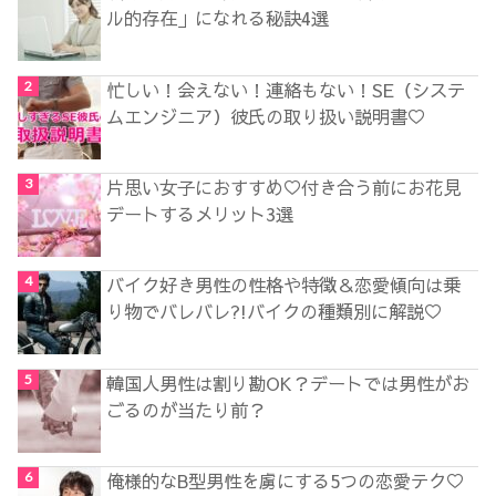
ル的存在」になれる秘訣4選
忙しい！会えない！連絡もない！SE（システ
ムエンジニア）彼氏の取り扱い説明書♡
片思い女子におすすめ♡付き合う前にお花見
デートするメリット3選
バイク好き男性の性格や特徴＆恋愛傾向は乗
り物でバレバレ?!バイクの種類別に解説♡
韓国人男性は割り勘OK？デートでは男性がお
ごるのが当たり前？
俺様的なB型男性を虜にする5つの恋愛テク♡