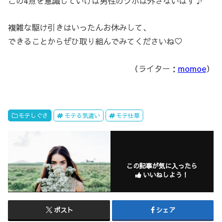
この4点を意識していけば男性のツボは外さないはず♪
複雑な駆け引きはいったんお休みして、
できることからぜひ取り組んでみてくださいね♡
（ライター：
momoe
）
モテしぐさ
モテる気遣い
モテ仕草
この記事が気に入ったら
いいねしよう！
ポスト
シェア