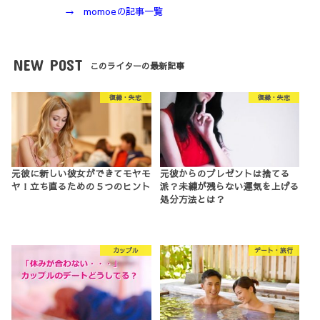
→ momoeの記事一覧
NEW POST
このライターの最新記事
復縁・失恋
復縁・失恋
元彼に新しい彼女ができてモヤモ
元彼からのプレゼントは捨てる
ヤ！立ち直るための５つのヒント
派？未練が残らない運気を上げる
処分方法とは？
カップル
デート・旅行