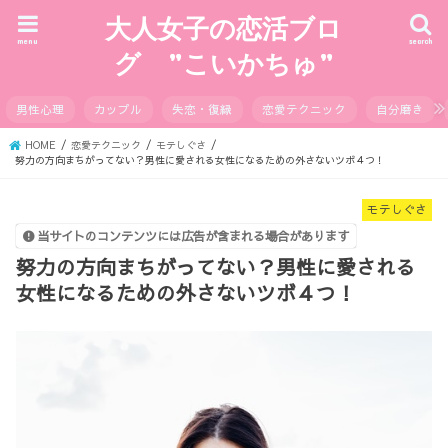
大人女子の恋活ブロ
menu
search
グ ”こいかちゅ”
男性心理
カップル
失恋・復縁
恋愛テクニック
自分磨き
HOME
恋愛テクニック
モテしぐさ
努力の方向まちがってない？男性に愛される女性になるための外さないツボ４つ！
モテしぐさ
当サイトのコンテンツには広告が含まれる場合があります
努力の方向まちがってない？男性に愛される
女性になるための外さないツボ４つ！