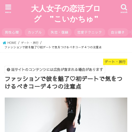
大人女子の恋活ブロ
menu
search
グ ”こいかちゅ”
男性心理
カップル
失恋・復縁
恋愛テクニック
自分磨き
HOME
デート・旅行
ファッションで彼を魅了♡初デートで気をつけるべきコーデ４つの注意点
デート・旅行
当サイトのコンテンツには広告が含まれる場合があります
ファッションで彼を魅了♡初デートで気をつ
けるべきコーデ４つの注意点