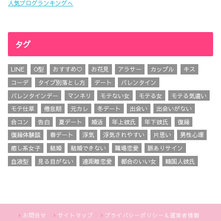
人気ブログランキングへ
タグ
LINE
O型
おすすめ♡
お花見
アラサー
カップル
キス
コーデ
タイプ別落とし方
デート
バレンタイン
バレンタインデー
マンネリ
モテない女
モテる女
モテる気遣い
モテ仕草
倦怠期
元カレ
冬デート
出会い
出会いがない
合コン
告白
夏デート
婚活
年上彼氏
年下彼氏
復縁
復縁体験談
春デート
浮気
浮気されやすい
片思い
男性心理
癒し系女子
結婚
結婚できない
職場恋愛
脈ありサイン
血液型
見る目がない
遠距離恋愛
都合のいい女
韓国人彼氏
お問合せ
サイトマップ
プライバシーポリシー＆運営者情報