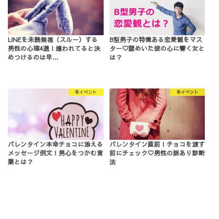
LINEを未読無視（スルー）する
B型男子の特徴ある恋愛観をマス
男性の心理4選！嫌われてると決
ター♡謎めいた彼の心に響く女と
めつけるのは早…
は？
冬イベント
冬イベント
バレンタイン本命チョコに添える
バレンタイン直前！チョコを渡す
メッセージ例文！男心をつかむ言
前にチェック♡男性の脈あり診断
葉とは？
法