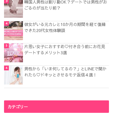
韓国人男性は割り勘OK？デートでは男性がお
ごるのが当たり前？
彼女がいる元カレと10か月の期間を経て復縁
できた20代女性体験談
片思い女子におすすめ♡付き合う前にお花見
デートするメリット3選
男性から「いま何してるの？」とLINEで聞か
れたら♡ドキッとさせるモテ返信４選！
カテゴリー