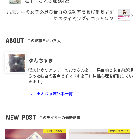
在」になれる秘訣4選
片思い中の女子必見♡告白の成功率をあげるおすす
めのタイミングやコツとは？
ABOUT
この記事をかいた人
ゆんちゃま
猫大好きなアラサーのおっさん女子。男目線と女目線が混
じった独自の視点でイマドキ女子に男性心理を解説してい
きます。
→ ゆんちゃま記事一覧
NEW POST
このライターの最新記事
LINE・SNS
恋愛テクニック