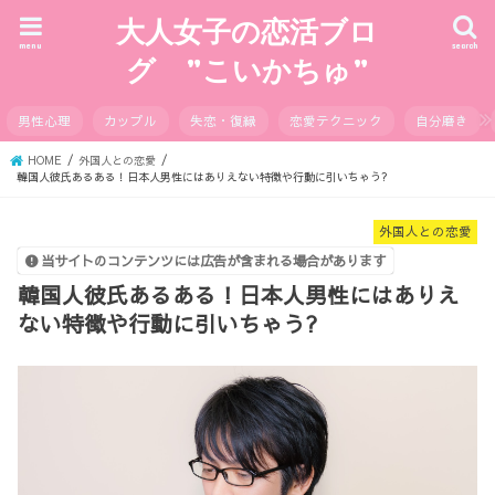
大人女子の恋活ブロ
menu
search
グ ”こいかちゅ”
男性心理
カップル
失恋・復縁
恋愛テクニック
自分磨き
HOME
外国人との恋愛
韓国人彼氏あるある！日本人男性にはありえない特徴や行動に引いちゃう?
外国人との恋愛
当サイトのコンテンツには広告が含まれる場合があります
韓国人彼氏あるある！日本人男性にはありえ
ない特徴や行動に引いちゃう?