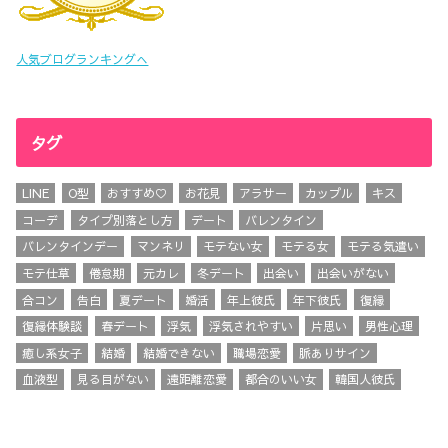
人気ブログランキングへ
タグ
LINE
O型
おすすめ♡
お花見
アラサー
カップル
キス
コーデ
タイプ別落とし方
デート
バレンタイン
バレンタインデー
マンネリ
モテない女
モテる女
モテる気遣い
モテ仕草
倦怠期
元カレ
冬デート
出会い
出会いがない
合コン
告白
夏デート
婚活
年上彼氏
年下彼氏
復縁
復縁体験談
春デート
浮気
浮気されやすい
片思い
男性心理
癒し系女子
結婚
結婚できない
職場恋愛
脈ありサイン
血液型
見る目がない
遠距離恋愛
都合のいい女
韓国人彼氏