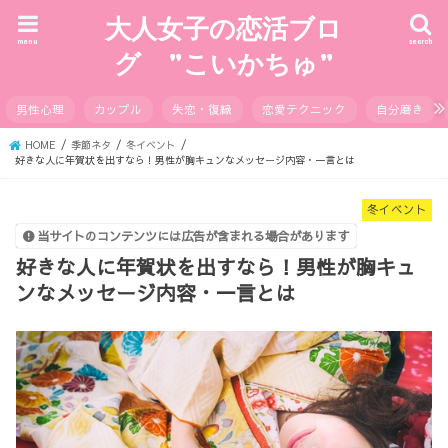
大人女子の恋活ブロ
menu
search
グ ”こいかちゅ”
男性心理
カップル
失恋・復縁
恋愛テクニック
自分磨き
HOME
季節ネタ
冬イベント
好きな人に年賀状を出すなら！男性が胸キュンなメッセージ内容・一言とは
冬イベント
当サイトのコンテンツには広告が含まれる場合があります
好きな人に年賀状を出すなら！男性が胸キュ
ンなメッセージ内容・一言とは