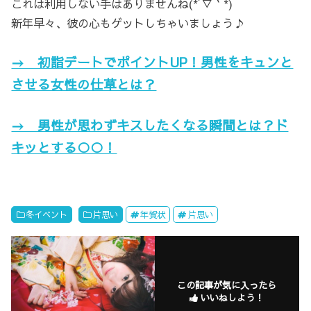
これは利用しない手はありませんね(*´▽｀*)
新年早々、彼の心もゲットしちゃいましょう♪
→ 初詣デートでポイントUP！男性をキュンと
させる女性の仕草とは？
→ 男性が思わずキスしたくなる瞬間とは？ド
キッとする○○！
冬イベント
片思い
年賀状
片思い
この記事が気に入ったら
いいねしよう！