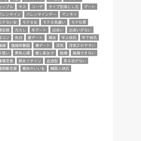
カップル
キス
コーデ
タイプ別落とし方
デート
バレンタイン
バレンタインデー
マンネリ
モテない女
モテる女
モテる気遣い
モテ仕草
倦怠期
元カレ
冬デート
出会い
出会いがない
合コン
告白
夏デート
婚活
年上彼氏
年下彼氏
復縁
復縁体験談
春デート
浮気
浮気されやすい
片思い
男性心理
癒し系女子
結婚
結婚できない
職場恋愛
脈ありサイン
血液型
見る目がない
遠距離恋愛
都合のいい女
韓国人彼氏