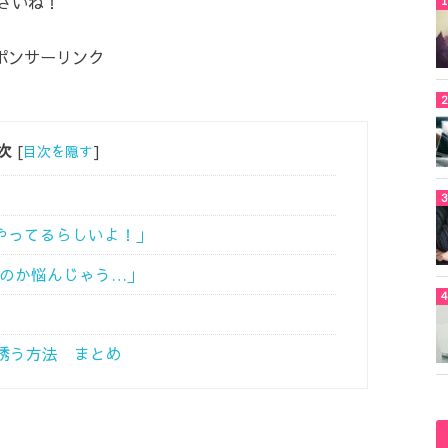
さいね！
ポンサーリンク
次
[
目次を隠す
]
がやってるらしいよ！」
いのか悩んじゃう…」
誘う方法 まとめ