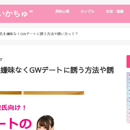
いかちゅ”
男性心理
カップル
失恋・復縁
片思い
男性心理
浮気・別れたい
デート・旅行
遠距離恋愛
年下彼氏
復縁・失恋
復縁の裏技
氏を嫌味なくGWデートに誘う方法や誘い方って？
す
嫌味なくGWデートに誘う方法や誘