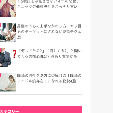
ドS彼氏を浮気させない４つの恋愛テ
クニック♡俺様男性をこっそり支配
男性の下心の上手なかわし方！ヤリ目
男のターゲットにされない防御テク４
選
「何してたの?」「何してる?」と聞い
てくる男性心理は?!脈あり質問かも
職場の男性を味方に♡憧れの「職場の
アイドル的存在」になれる秘訣4選
カテゴリー