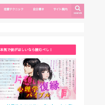
恋愛テクニック
自分磨き
サイト案内
search
モテしぐさ
恋愛テクニック
ファッション・メイク
自分磨き
出会い
漫画・エンタメ
サイトマップ
ライター紹介
お問い合わせ
本気で彼がほしいなら読むべし！