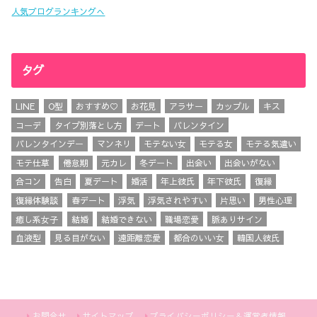
人気ブログランキングへ
タグ
LINE
O型
おすすめ♡
お花見
アラサー
カップル
キス
コーデ
タイプ別落とし方
デート
バレンタイン
バレンタインデー
マンネリ
モテない女
モテる女
モテる気遣い
モテ仕草
倦怠期
元カレ
冬デート
出会い
出会いがない
合コン
告白
夏デート
婚活
年上彼氏
年下彼氏
復縁
復縁体験談
春デート
浮気
浮気されやすい
片思い
男性心理
癒し系女子
結婚
結婚できない
職場恋愛
脈ありサイン
血液型
見る目がない
遠距離恋愛
都合のいい女
韓国人彼氏
お問合せ
サイトマップ
プライバシーポリシー＆運営者情報