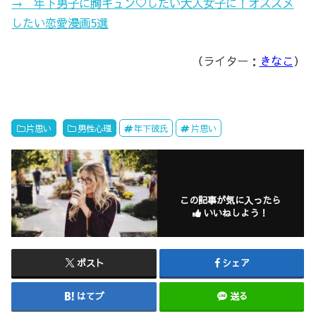
→ 年下男子に胸キュン♡したい大人女子に！オススメ
したい恋愛漫画5選
（ライター：
きなこ
）
片思い
男性心理
年下彼氏
片思い
この記事が気に入ったら
いいねしよう！
ポスト
シェア
はてブ
送る