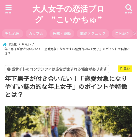
大人女子の恋活ブロ
menu
search
グ ”こいかちゅ”
男性心理
カップル
失恋・復縁
恋愛テクニック
自分磨き
HOME
片思い
年下男子が付き合いたい！「恋愛対象になりやすい魅力的な年上女子」のポイントや特徴と
は？
片思い
当サイトのコンテンツには広告が含まれる場合があります
年下男子が付き合いたい！「恋愛対象になり
やすい魅力的な年上女子」のポイントや特徴
とは？