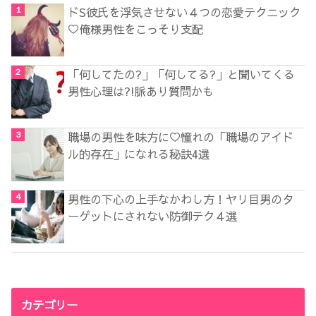
ドS彼氏を浮気させない４つの恋愛テクニック
♡俺様男性をこっそり支配
「何してたの?」「何してる?」と聞いてくる
男性心理は?!脈あり質問かも
職場の男性を味方に♡憧れの「職場のアイド
ル的存在」になれる秘訣4選
男性の下心の上手なかわし方！ヤリ目男のタ
ーゲットにされない防御テク４選
カテゴリー