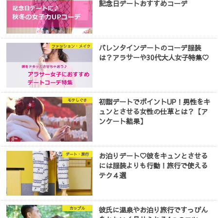
記念日デートおすすめコーデ
バレンタインデートのコーデ服装
ファッション・メイク
は？アラサーや30代大人女子特集♡
初詣デートでポイントUP！男性をキ
モテしぐさ
ュンとさせる女性の仕草とは？【ア
ンケート結果】
お泊りデート♡彼をキュンとさせる
デート・旅行
には服装よりも行動！旅行で使える
テク４選
彼氏に温泉やお泊り旅行ですっぴん
カップル