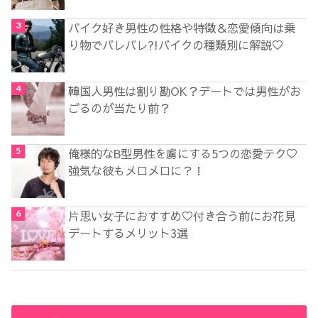
バイク好き男性の性格や特徴＆恋愛傾向は乗
り物でバレバレ?!バイクの種類別に解説♡
韓国人男性は割り勘OK？デートでは男性がお
ごるのが当たり前？
俺様的なB型男性を虜にする5つの恋愛テク♡
強気な彼もメロメロに？！
片思い女子におすすめ♡付き合う前にお花見
デートするメリット3選