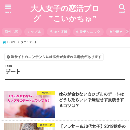
大人女子の恋活ブロ
menu
search
グ ”こいかちゅ”
男性心理
カップル
失恋・復縁
恋愛テクニック
自分磨き
HOME
タグ : デート
当サイトのコンテンツには広告が含まれる場合があります
デート
休みが合わないカップルのデートは
カップル
どうしたらいい？無理せず長続きす
るコツは？
【アラサー＆30代女子】2019秋冬の
秋冬コーデ