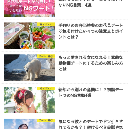
ないNG言葉」4選
手作りのお弁当持参のお花見デート
春イベント
♡気を付けたい４つの注意点とポイ
ントとは？
もっと愛される女になれる！素敵な
デート・旅行
動物園デートにするための楽しみ方
とは
新年から別れの危機に！？初詣デー
冬イベント
トでのNG言動4選
気になる彼とのデートでドン引きさ
デート・旅行
れてるかも？！避けるべき会話や気