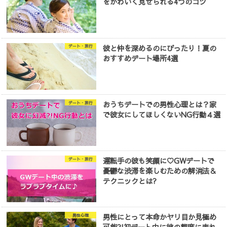
をかわいく見せられる4つのコツ
彼と仲を深めるのにぴったり！夏の
デート・旅行
おすすめデート場所4選
おうちデートでの男性心理とは？家
デート・旅行
で彼女にしてほしくないNG行動４選
運転手の彼も笑顔に♡GWデートで
デート・旅行
憂鬱な渋滞を楽しむための解消法＆
テクニックとは?
男性にとって本命かヤリ目か見極め
男性心理