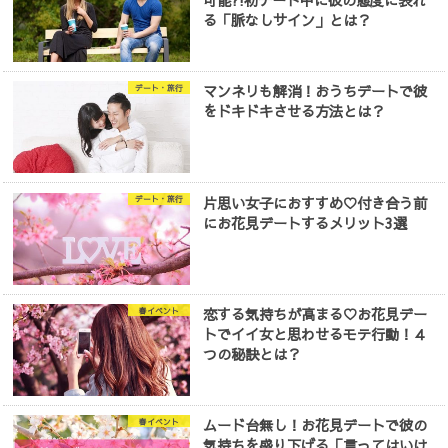
可能?!初デート中に彼の態度に表れ
る「脈なしサイン」とは？
マンネリも解消！おうちデートで彼
デート・旅行
をドキドキさせる方法とは？
片思い女子におすすめ♡付き合う前
デート・旅行
にお花見デートするメリット3選
恋する気持ちが高まる♡お花見デー
春イベント
トでイイ女と思わせるモテ行動！４
つの秘訣とは？
ムード台無し！お花見デートで彼の
春イベント
気持ちを盛り下げる「言ってはいけ