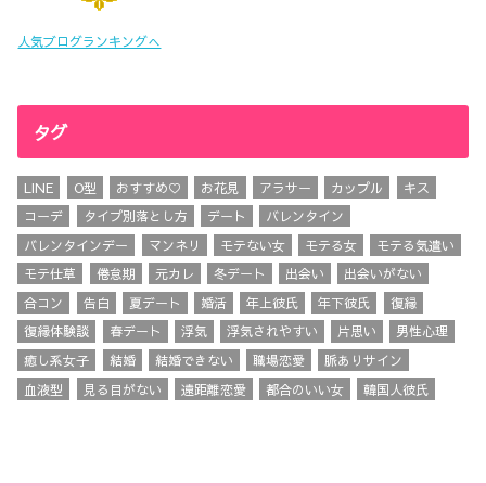
人気ブログランキングへ
タグ
LINE
O型
おすすめ♡
お花見
アラサー
カップル
キス
コーデ
タイプ別落とし方
デート
バレンタイン
バレンタインデー
マンネリ
モテない女
モテる女
モテる気遣い
モテ仕草
倦怠期
元カレ
冬デート
出会い
出会いがない
合コン
告白
夏デート
婚活
年上彼氏
年下彼氏
復縁
復縁体験談
春デート
浮気
浮気されやすい
片思い
男性心理
癒し系女子
結婚
結婚できない
職場恋愛
脈ありサイン
血液型
見る目がない
遠距離恋愛
都合のいい女
韓国人彼氏