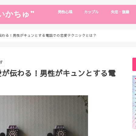
いかちゅ”
男性心理
カップル
失恋・復縁
片思い
男性心理
浮気・別れたい
デート・旅行
遠距離恋愛
年下彼氏
復縁・失恋
復縁の裏技
が伝わる！男性がキュンとする電話での恋愛テクニックとは？
す
り愛が伝わる！男性がキュンとする電
？