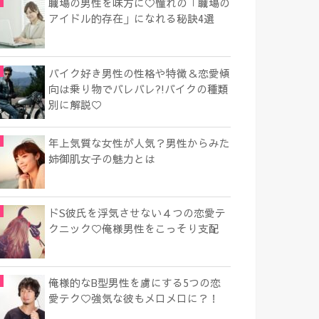
職場の男性を味方に♡憧れの「職場の
アイドル的存在」になれる秘訣4選
バイク好き男性の性格や特徴＆恋愛傾
向は乗り物でバレバレ?!バイクの種類
別に解説♡
年上気質な女性が人気？男性からみた
姉御肌女子の魅力とは
ドS彼氏を浮気させない４つの恋愛テ
クニック♡俺様男性をこっそり支配
俺様的なB型男性を虜にする5つの恋
愛テク♡強気な彼もメロメロに？！