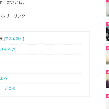
てくださいね。
ポンサーリンク
次
[
目次を隠す
]
り話そう♡
えよう
ク まとめ