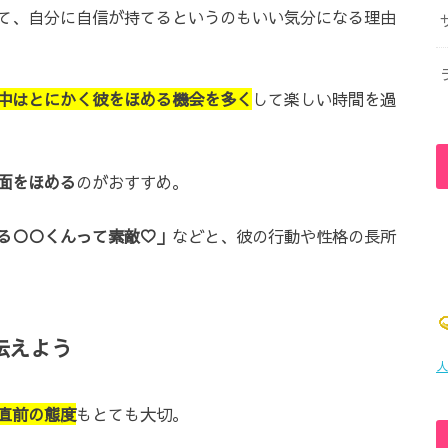
て、自分に自信が持てるというのもいい気分になる理由
中はとにかく彼をほめる機会を多く
して楽しい時間を過
面をほめる
のがおすすめ。
る○○くんって素敵♡」
などと、彼の行動や性格の長所
伝えよう
人
直前の態度
もとても大切。