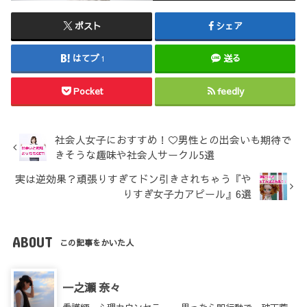
ポスト
シェア
はてブ
送る
1
Pocket
feedly
社会人女子におすすめ！♡男性との出会いも期待で
きそうな趣味や社会人サークル5選
実は逆効果？頑張りすぎてドン引きされちゃう『や
りすぎ女子力アピール』6選
ABOUT
この記事をかいた人
一之瀬 奈々