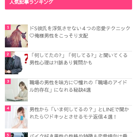
人気記事ランキング
ドS彼氏を浮気させない４つの恋愛テクニック
♡俺様男性をこっそり支配
「何してたの?」「何してる?」と聞いてくる
男性心理は?!脈あり質問かも
職場の男性を味方に♡憧れの「職場のアイド
ル的存在」になれる秘訣4選
男性から「いま何してるの？」とLINEで聞か
れたら♡ドキッとさせるモテ返信４選！
バイク好き男性の性格や特徴＆恋愛傾向は乗