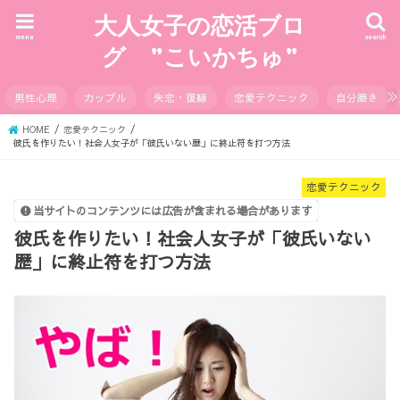
大人女子の恋活ブロ
menu
search
グ ”こいかちゅ”
男性心理
カップル
失恋・復縁
恋愛テクニック
自分磨き
HOME
恋愛テクニック
彼氏を作りたい！社会人女子が「彼氏いない歴」に終止符を打つ方法
恋愛テクニック
当サイトのコンテンツには広告が含まれる場合があります
彼氏を作りたい！社会人女子が「彼氏いない
歴」に終止符を打つ方法