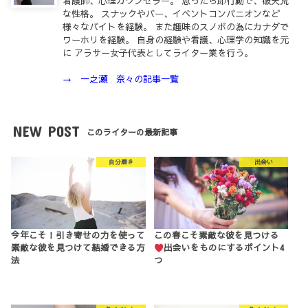
看護師、心理カウンセラー。 思ったら即行動で、破天荒
な性格。 スナックやバー、イベントコンパニオンなど
様々なバイトを経験。 また趣味のスノボの為にカナダで
ワーホリを経験。 自身の経験や看護、心理学の知識を元
に アラサー女子代表としてライター業を行う。
→ 一之瀬 奈々の記事一覧
NEW POST
このライターの最新記事
自分磨き
出会い
今年こそ！引き寄せの力を使って
この春こそ素敵な彼を見つける
素敵な彼を見つけて結婚できる方
出会いをものにするポイント4
法
つ