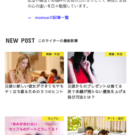
恋活や婚活でお悩みの女性の力になりたくて 男性と女性
の心の違いを日々勉強しています。
→ momoeの記事一覧
NEW POST
このライターの最新記事
復縁・失恋
復縁・失恋
元彼に新しい彼女ができてモヤモ
元彼からのプレゼントは捨てる
ヤ！立ち直るための５つのヒント
派？未練が残らない運気を上げる
処分方法とは？
カップル
デート・旅行