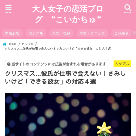
大人女子の恋活ブロ
menu
search
グ ”こいかちゅ”
男性心理
カップル
失恋・復縁
恋愛テクニック
自分磨き
HOME
カップル
クリスマス…彼氏が仕事で会えない！さみしいけど「できる彼女」の対応４選
カップル
当サイトのコンテンツには広告が含まれる場合があります
クリスマス…彼氏が仕事で会えない！さみし
いけど「できる彼女」の対応４選