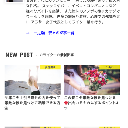
看護師、心理カウンセラー。 思ったら即行動で、破天荒
な性格。 スナックやバー、イベントコンパニオンなど
様々なバイトを経験。 また趣味のスノボの為にカナダで
ワーホリを経験。 自身の経験や看護、心理学の知識を元
に アラサー女子代表としてライター業を行う。
→ 一之瀬 奈々の記事一覧
NEW POST
このライターの最新記事
自分磨き
出会い
今年こそ！引き寄せの力を使って
この春こそ素敵な彼を見つける
素敵な彼を見つけて結婚できる方
出会いをものにするポイント4
法
つ