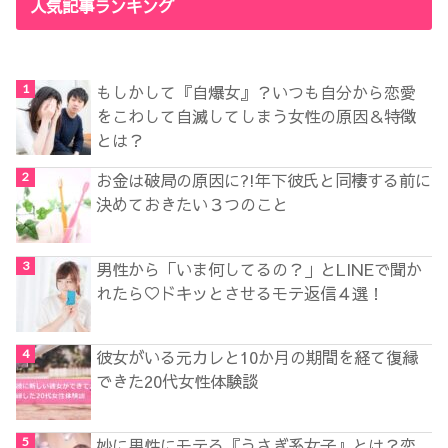
人気記事ランキング
もしかして『自爆女』？いつも自分から恋愛
をこわして自滅してしまう女性の原因＆特徴
とは？
お金は破局の原因に?!年下彼氏と同棲する前に
決めておきたい３つのこと
男性から「いま何してるの？」とLINEで聞か
れたら♡ドキッとさせるモテ返信４選！
彼女がいる元カレと10か月の期間を経て復縁
できた20代女性体験談
妙に男性にモテる『うさぎ系女子』とは？恋