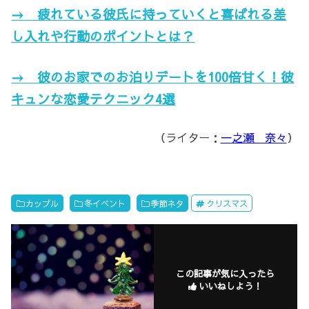
→ 疲れている彼氏に持っていくと喜ばれる差
し入れや行動のポイントとは？
→ 彼のお家でのお泊りデートを100倍甘く！彼
キュンな恋愛テクニック4選
（ライター：
一之瀬 奈々
）
カップル
冬イベント
季節ネタ
クリスマス
この記事が気に入ったら
いいねしよう！