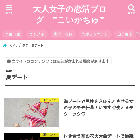
大人女子の恋活ブロ
menu
search
グ ”こいかちゅ”
男性心理
カップル
失恋・復縁
恋愛テクニック
自分磨き
HOME
タグ : 夏デート
当サイトのコンテンツには広告が含まれる場合があります
夏デート
海デートで男性をきゅんとさせる女
モテしぐさ
の子のモテ仕草！いますぐ使えるテ
クニック♡
付き合う前の花火大会デートで距離
夏イベント