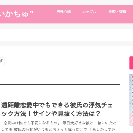
いかちゅ”
男性心理
カップル
失恋・復縁
片思い
男性心理
浮気・別れたい
デート・旅行
遠距離恋愛
年下彼氏
復縁・失恋
復縁の裏技
す
遠距離恋愛中でもできる彼氏の浮気チェ
ック方法！サインや見抜く方法は？
恋愛中は誰でも不安になるもの。 毎日大好きな彼と一緒にいたと
しても 彼氏の行動がいつもとちょっと違うだけで 「もしかして浮