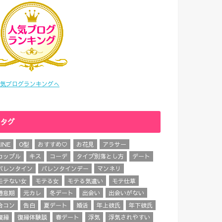
気ブログランキングへ
タグ
LINE
O型
おすすめ♡
お花見
アラサー
カップル
キス
コーデ
タイプ別落とし方
デート
バレンタイン
バレンタインデー
マンネリ
モテない女
モテる女
モテる気遣い
モテ仕草
倦怠期
元カレ
冬デート
出会い
出会いがない
合コン
告白
夏デート
婚活
年上彼氏
年下彼氏
復縁
復縁体験談
春デート
浮気
浮気されやすい