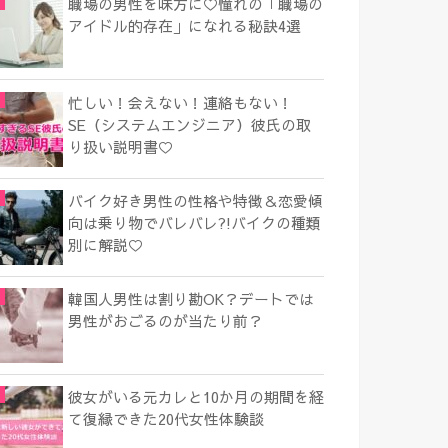
職場の男性を味方に♡憧れの「職場の
アイドル的存在」になれる秘訣4選
忙しい！会えない！連絡もない！
SE（システムエンジニア）彼氏の取
り扱い説明書♡
バイク好き男性の性格や特徴＆恋愛傾
向は乗り物でバレバレ?!バイクの種類
別に解説♡
韓国人男性は割り勘OK？デートでは
男性がおごるのが当たり前？
彼女がいる元カレと10か月の期間を経
て復縁できた20代女性体験談