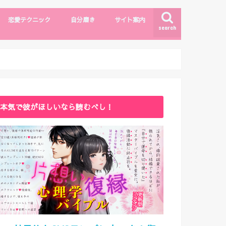
恋愛テクニック
自分磨き
サイト案内
search
モテしぐさ
恋愛テクニック
ファッション・メイク
自分磨き
出会い
漫画・エンタメ
サイトマップ
ライター紹介
お問い合わせ
本気で彼がほしいなら読むべし！