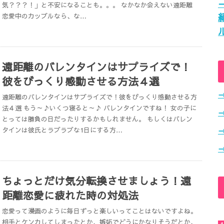
気？？？！」と不安になることも。。。 なかなか会えない遠距離
恋愛中のカップルなら、な…
遠距離のバレンタインはサプライズで！
彼をびっくり感動させる方法４選
遠距離のバレンタインはサプライズで！彼をびっくり感動させる方
法４選 もう～♪いくつ寝ると～♪ バレンタインですね！ 女の子に
とっては勝負の日だったりするかもしれません。 もしくはバレン
タインは彼氏とラブラブな1日にする方…
ちょっとだけ気分転換させましょう！遠
距離恋愛に疲れた時の対処法
恋愛って漫画のように毎日ずっと楽しいってことはないですよね。
相手とケンカしてしまったとか、嫉妬でどうにかなりそうだとか、