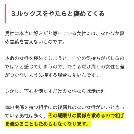
3.ルックスをやたらと褒めてくる
男性は本当に好きだと思っている女性には、なかなか褒
め言葉を言えないものです。
本命の女性を褒めてしまうと、自分の気持ちがバレるの
では？と感じてしまうので、できるだけ周りの女性と差
がつかないように接する場合も多いんです。
しかし、下心を満たすだけの女性ならば話は別。
体の関係を持つ相手には後腐れのない女性がいいと思っ
ている男性は多く、
その場限りの関係を求めるので相手
を褒めることもためらわなくなります。