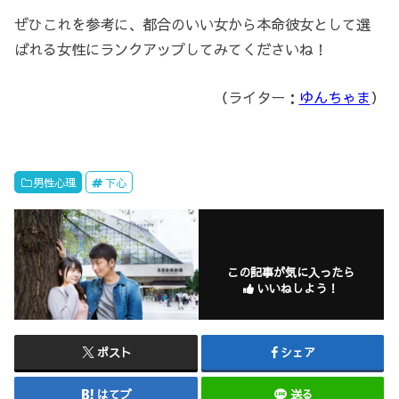
ぜひこれを参考に、都合のいい女から本命彼女として選
ばれる女性にランクアップしてみてくださいね！
（ライター：
ゆんちゃま
）
男性心理
下心
この記事が気に入ったら
いいねしよう！
ポスト
シェア
はてブ
送る