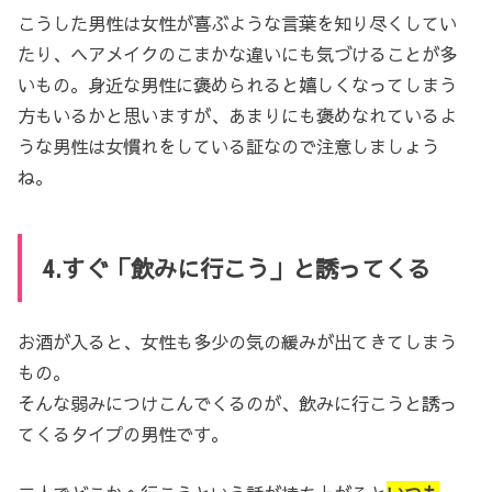
こうした男性は女性が喜ぶような言葉を知り尽くしてい
たり、ヘアメイクのこまかな違いにも気づけることが多
いもの。身近な男性に褒められると嬉しくなってしまう
方もいるかと思いますが、あまりにも褒めなれているよ
うな男性は女慣れをしている証なので注意しましょう
ね。
4.すぐ「飲みに行こう」と誘ってくる
お酒が入ると、女性も多少の気の緩みが出てきてしまう
もの。
そんな弱みにつけこんでくるのが、飲みに行こうと誘っ
てくるタイプの男性です。