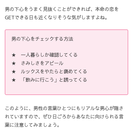
男の下心をうまく見抜くことができれば、本命の恋を
GETできる日も近くなりそうな気がしますよね。
男の下心をチェックする方法
★ 一人暮らしか確認してくる
★ さみしさをアピール
★ ルックスをやたらと褒めてくる
★ 「飲みに行こう」と誘ってくる
このように、男性の言葉ひとつにもリアルな男心が隠さ
れていますので、ぜひ日ごろからあなたに向けられる言
葉に注意してみましょう。