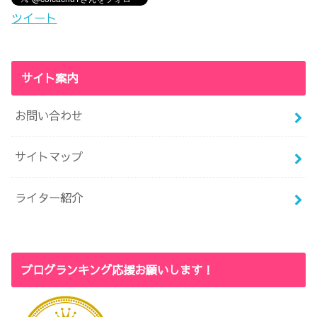
ツイート
サイト案内
お問い合わせ
サイトマップ
ライター紹介
ブログランキング応援お願いします！