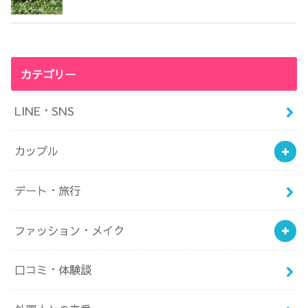
カテゴリー
LINE・SNS
カップル
デート・旅行
ファッション・メイク
口コミ・体験談