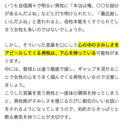
いつも自信満々で明るい男性に「本当は俺、○○な部分
があるんだよね」などと打ち明けられたり、「最近寂し
いんだよね」と言われると、母性本能をくすぐられてし
まう女性も多いのではないでしょうか。
しかし、そういった言葉を口にして
心の中のさみしさを
アピールしてくる男性は、下心を持っている
可能性があ
ります。
中には、普段とは違う態度で接し、ギャップを見せるこ
とで女性の心をうまく掴んでくる男性もいるので注意し
ましょう。
こうした言葉を言う男性と一度体の関係を持ってしまう
と、男性側がさみしさを感じるたびに都合のいい女扱い
をされるようになってしまうので、初めからきっぱりと
断る勇気を持つことが大切です。