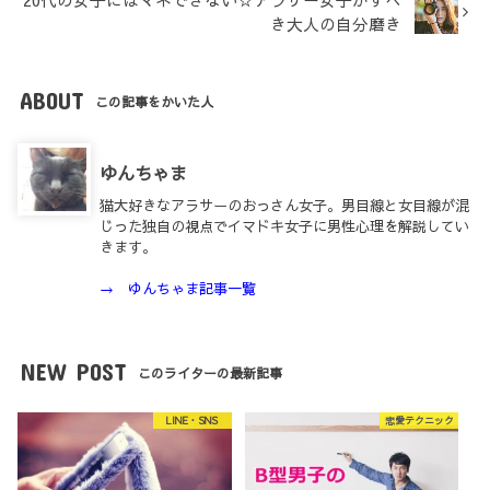
20代の女子にはマネできない☆アラサー女子がすべ
き大人の自分磨き
ABOUT
この記事をかいた人
ゆんちゃま
猫大好きなアラサーのおっさん女子。男目線と女目線が混
じった独自の視点でイマドキ女子に男性心理を解説してい
きます。
→ ゆんちゃま記事一覧
NEW POST
このライターの最新記事
LINE・SNS
恋愛テクニック