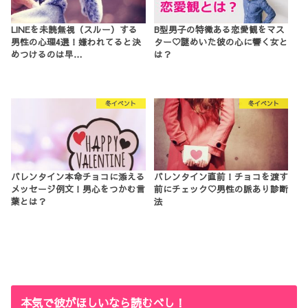
LINEを未読無視（スルー）する
B型男子の特徴ある恋愛観をマス
男性の心理4選！嫌われてると決
ター♡謎めいた彼の心に響く女と
めつけるのは早…
は？
冬イベント
冬イベント
バレンタイン本命チョコに添える
バレンタイン直前！チョコを渡す
メッセージ例文！男心をつかむ言
前にチェック♡男性の脈あり診断
葉とは？
法
本気で彼がほしいなら読むべし！