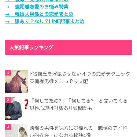
→ 遠距離恋愛のお悩み特集
→ 韓国人男性との恋愛まとめ
→ 脈あり？なし？LINE記事まとめ
人気記事ランキング
ドS彼氏を浮気させない４つの恋愛テクニック
♡俺様男性をこっそり支配
「何してたの?」「何してる?」と聞いてくる
男性心理は?!脈あり質問かも
職場の男性を味方に♡憧れの「職場のアイド
ル的存在」になれる秘訣4選