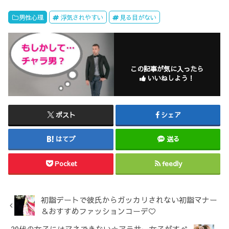
男性心理
浮気されやすい
見る目がない
この記事が気に入ったら
いいねしよう！
ポスト
シェア
はてブ
送る
Pocket
feedly
初詣デートで彼氏からガッカリされない初詣マナー
＆おすすめファッションコーデ♡