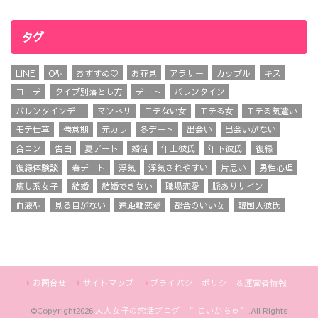
タグ
LINE
O型
おすすめ♡
お花見
アラサー
カップル
キス
コーデ
タイプ別落とし方
デート
バレンタイン
バレンタインデー
マンネリ
モテない女
モテる女
モテる気遣い
モテ仕草
倦怠期
元カレ
冬デート
出会い
出会いがない
合コン
告白
夏デート
婚活
年上彼氏
年下彼氏
復縁
復縁体験談
春デート
浮気
浮気されやすい
片思い
男性心理
癒し系女子
結婚
結婚できない
職場恋愛
脈ありサイン
血液型
見る目がない
遠距離恋愛
都合のいい女
韓国人彼氏
お問合せ
サイトマップ
プライバシーポリシー＆運営者情報
©Copyright2026
大人女子の恋活ブログ ”こいかちゅ”
.All Rights