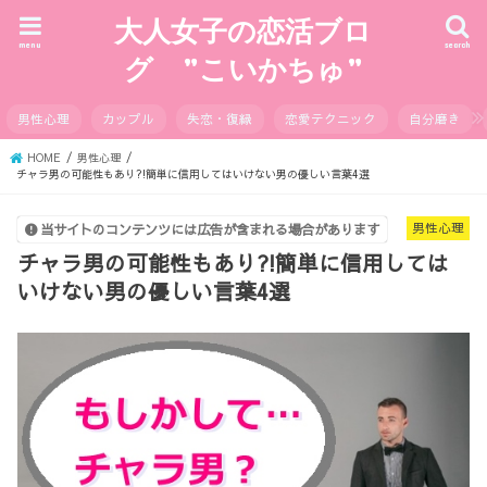
大人女子の恋活ブロ
menu
search
グ ”こいかちゅ”
男性心理
カップル
失恋・復縁
恋愛テクニック
自分磨き
HOME
男性心理
チャラ男の可能性もあり?!簡単に信用してはいけない男の優しい言葉4選
男性心理
当サイトのコンテンツには広告が含まれる場合があります
チャラ男の可能性もあり?!簡単に信用しては
いけない男の優しい言葉4選